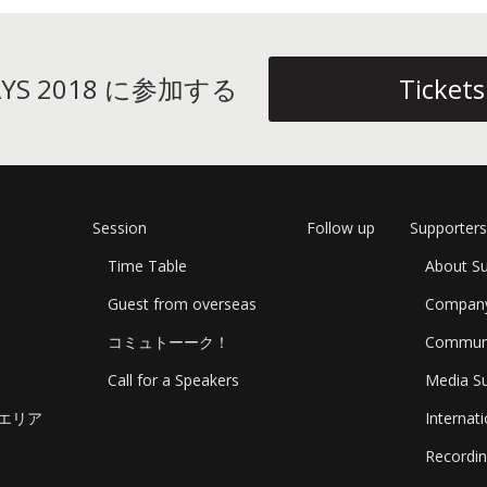
DAYS 2018 に参加する
Tickets
Session
Follow up
Supporters
Time Table
About Su
Guest from overseas
Company
コミュトーーク！
Communi
Call for a Speakers
Media S
エリア
Internat
Recordi