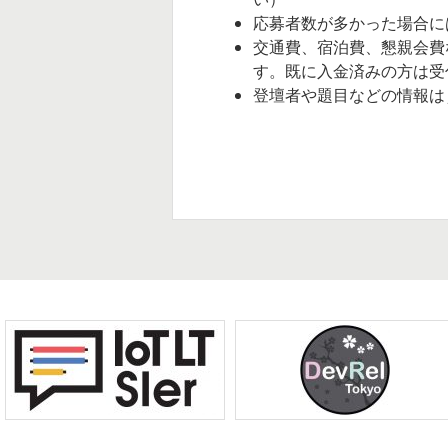
e
応募者数が多かった場合に
交通費、宿泊費、懇親会費
r
す。既に入金済みの方は受
登壇者や題目などの情報は JA
s